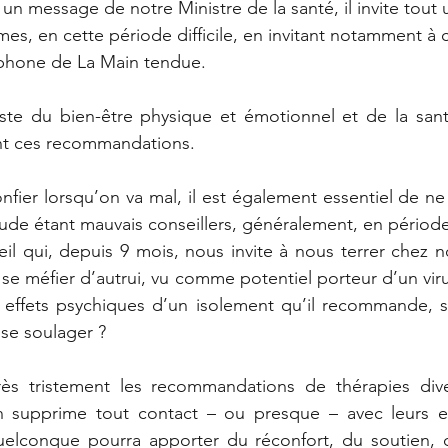
un message de notre Ministre de la santé, il invite tout
mes, en cette période difficile, en invitant notamment à
phone de La Main tendue.
iste du bien-être physique et émotionnel et de la sant
nt ces recommandations.
confier lorsqu’on va mal, il est également essentiel de ne 
itude étant mauvais conseillers, généralement, en période
l qui, depuis 9 mois, nous invite à nous terrer chez nou
 se méfier d’autrui, vu comme potentiel porteur d’un virus
s effets psychiques d’un isolement qu’il recommande, s
 se soulager ?
ès tristement les recommandations de thérapies diver
 supprime tout contact – ou presque – avec leurs en
elconque pourra apporter du réconfort, du soutien, de