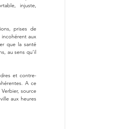
able, injuste, 
ons, prises de 
incohérent aux 
r que la santé 
s, au sens qu’il 
rdres et contre-
hérentes. A ce 
 Verbier, source 
ille aux heures 