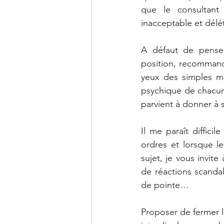
que le consultant 
inacceptable et délé
A défaut de penser 
position, recommand
yeux des simples mo
psychique de chacun d
parvient à donner à s
Il me paraît diffici
ordres et lorsque l
sujet, je vous invite
de réactions scandal
de pointe…
Proposer de fermer l