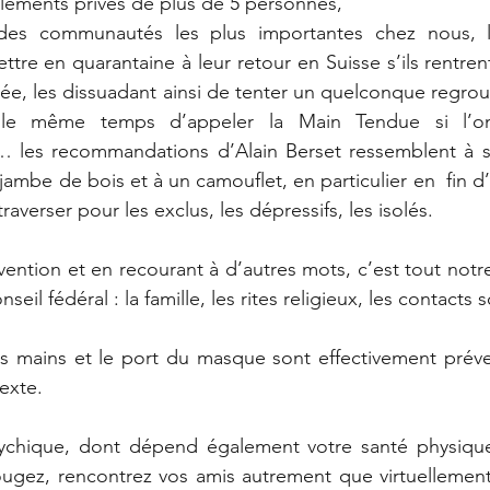
blements privés de plus de 5 personnes,
des communautés les plus importantes chez nous, 
ttre en quarantaine à leur retour en Suisse s’ils rentren
née, les dissuadant ainsi de tenter un quelconque regrou
le même temps d’appeler la Main Tendue si l’on
 les recommandations d’Alain Berset ressemblent à s
jambe de bois et à un camouflet, en particulier en  fin 
 traverser pour les exclus, les dépressifs, les isolés.
ntion et en recourant à d’autres mots, c’est tout notre 
seil fédéral : la famille, les rites religieux, les contacts 
es mains et le port du masque sont effectivement préventi
exte.
ychique, dont dépend également votre santé physique
ugez, rencontrez vos amis autrement que virtuellement,