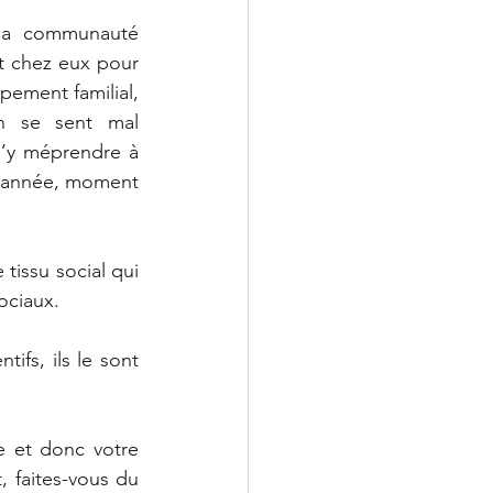
la communauté 
t chez eux pour 
pement familial, 
 se sent mal 
’y méprendre à 
d’année, moment 
tissu social qui 
sociaux.
fs, ils le sont 
 et donc votre 
 faites-vous du 