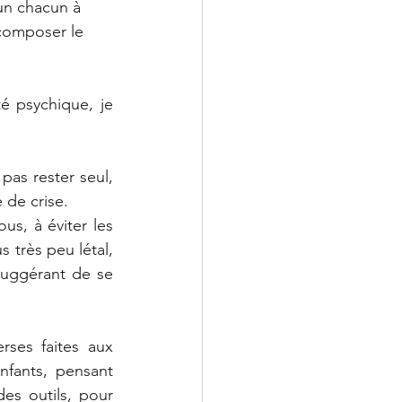
 un chacun à 
 composer le 
é psychique, je 
pas rester seul, 
 de crise.
s, à éviter les 
 très peu létal, 
uggérant de se 
ses faites aux 
fants, pensant 
s outils, pour 