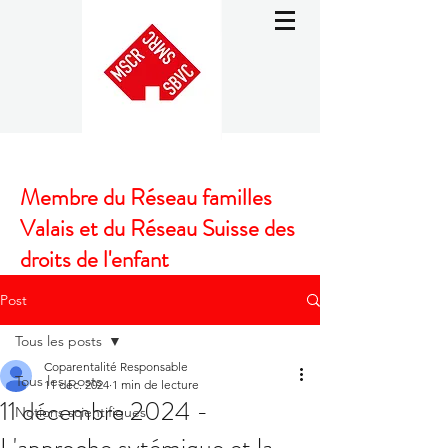
Membre du Réseau familles
Valais et du Réseau Suisse des
droits de l'enfant
Post
Tous les posts
Coparentalité Responsable
Tous les posts
11 déc. 2024
1 min de lecture
11 décembre 2024 -
Notions scientifiques
L'approche sytémique et la