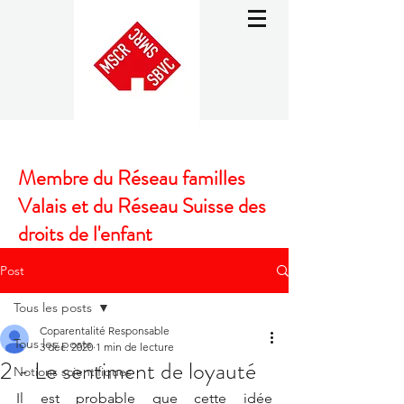
Membre du Réseau familles
Valais et du Réseau Suisse des
droits de l'enfant
Post
Tous les posts
Coparentalité Responsable
Tous les posts
3 déc. 2020
1 min de lecture
2 - Le sentiment de loyauté
Notions scientifiques
Il est probable que cette idée 