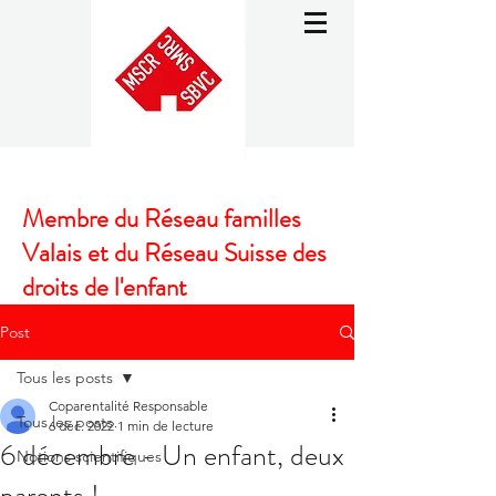
Membre du Réseau familles
Valais et du Réseau Suisse des
droits de l'enfant
Post
Tous les posts
Coparentalité Responsable
Tous les posts
6 déc. 2022
1 min de lecture
6 décembre - Un enfant, deux
Notions scientifiques
parents !