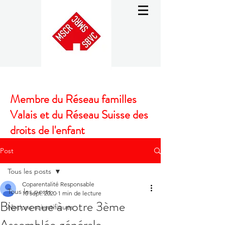
Membre du Réseau familles
Valais et du Réseau Suisse des
droits de l'enfant
Post
Tous les posts
Coparentalité Responsable
Tous les posts
10 sept. 2020
1 min de lecture
Bienvenue à notre 3ème
Notions scientifiques
Assemblée générale