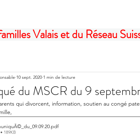
illes Valais et du Réseau Suisse
ponsable
10 sept. 2020
1 min de lecture
ué du MSCR du 9 septemb
arents qui divorcent, information, soutien au congé pater
mille,
niquÃ©_du_09.09.20
.pdf
 • 189KB