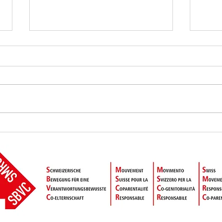
Initiative Kamerzin - favoriser
Lettr
l'attribution de la garde alternée
au Co