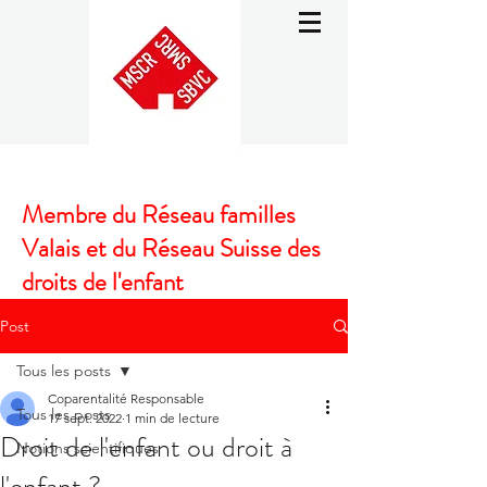
Membre du Réseau familles
Valais et du Réseau Suisse des
droits de l'enfant
Post
Tous les posts
Coparentalité Responsable
Tous les posts
17 sept. 2022
1 min de lecture
Droit de l'enfant ou droit à
Notions scientifiques
l'enfant ?