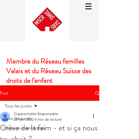
Membre du Réseau familles
Valais et du Réseau Suisse des
droits de l'enfant
Post
Tous les posts
Coparentalité Responsable
Tous les posts
22 févr. 2022
4 min de lecture
Grève de la faim - et si ça nous
Notions scientifiques
touchait ?