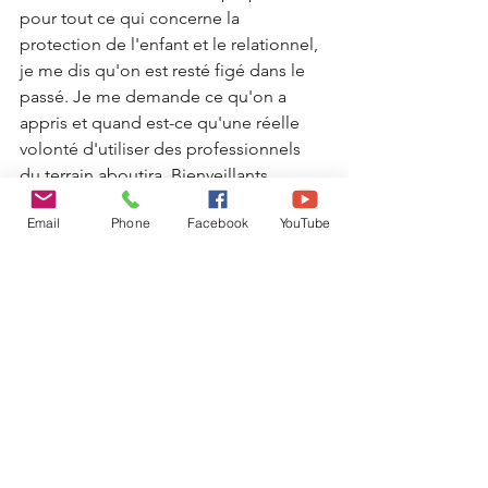
pour tout ce qui concerne la 
protection de l'enfant et le relationnel, 
je me dis qu'on est resté figé dans le 
passé. Je me demande ce qu'on a 
appris et quand est-ce qu'une réelle 
volonté d'utiliser des professionnels 
du terrain aboutira. Bienveillants. 
Compétents. Capables de médiation.
Email
Phone
Facebook
YouTube
* * * * *
Chacun son combat, mais il me semble 
qu'un nouveau postulat urgent, qui 
puisse freiner les actions délétères des 
APEA dans certaines situations où 
l'administratif semble primer sur 
l'humain et sur le respect des droits de 
l'enfant, en commençant par leur bon 