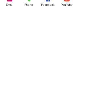
Voir tout
Posts récents
Email
Phone
Facebook
YouTube
Commentaires