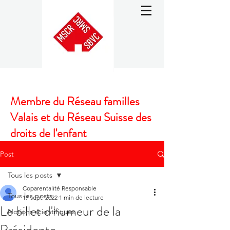
Membre du Réseau familles
Valais et du Réseau Suisse des
droits de l'enfant
Post
Tous les posts
Coparentalité Responsable
Tous les posts
17 sept. 2022
1 min de lecture
Le billet d'humeur de la
Notions scientifiques
Présidente