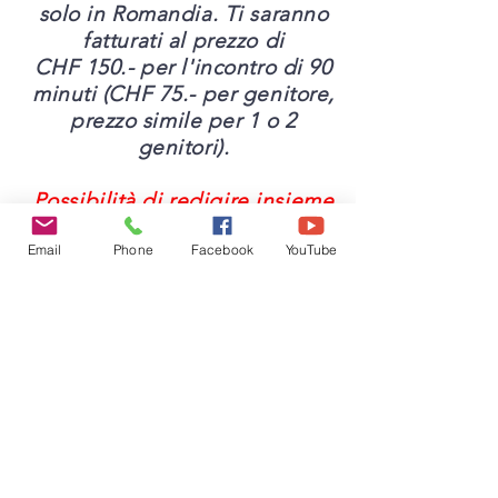
solo in Romandia. Ti saranno
fatturati al prezzo di
CHF 150.- per l'incontro
di 90
minuti (CHF 75.- per genitore,
prezzo simile per 1 o 2
genitori).
Possibilità di redigire insieme
un accordo, che potrete
Email
Phone
Facebook
YouTube
presentare alle autorità
giudiziarie
o alle istanze di protezione
dei minori.
Per i professionisti della
relazione, dello sviluppo
personale,
dello sviluppo
infantile,
sostegno dell'