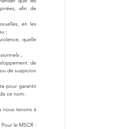
mander que les 
riées, afin de 
uelles, en les 
au ;
iolence, quelle 
sionnels ;
veloppement de 
 ou de suspicion 
e pour garantir 
 de ce nom.
s nous tenons à 
Pour le MSCR :