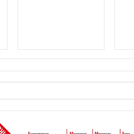
Initiative Kamerzin - favoriser
Lettr
l'attribution de la garde alternée
au Co