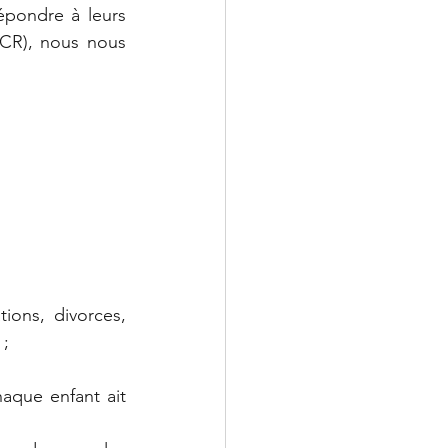
épondre à leurs 
CR), nous nous 
ions, divorces, 
 ;
aque enfant ait 