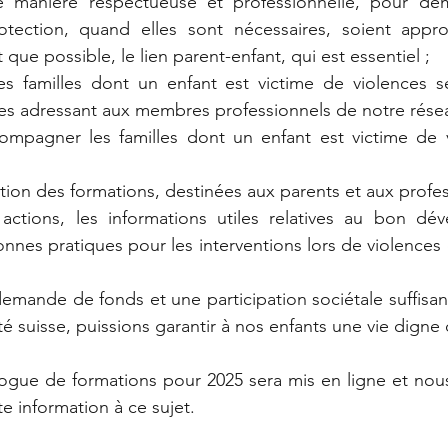
une manière respectueuse et professionnelle, pour de
tection, quand elles sont nécessaires, soient approp
 que possible, le lien parent-enfant, qui est essentiel ;
 familles dont un enfant est victime de violences sex
 les adressant aux membres professionnels de notre rése
ompagner les familles dont un enfant est victime de v
tion des formations, destinées aux parents et aux profes
actions, les informations utiles relatives au bon dé
bonnes pratiques pour les interventions lors de violences
emande de fonds et une participation sociétale suffisant
é suisse, puissions garantir à nos enfants une vie digne
logue de formations pour 2025 sera mis en ligne et nou
e information à ce sujet.