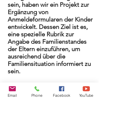
sein, haben wir ein Projekt zur
Ergänzung von
Anmeldeformularen der Kinder
entwickelt. Dessen Ziel ist es,
eine spezielle Rubrik zur
Angabe des Familienstandes
der Eltern einzuführen, um
ausreichend über die
Familiensituation informiert zu
sein.
Zur Umsetzung dieses
Projektes stehen wir in Kontakt
Email
Phone
Facebook
YouTube
mit Fachleuten und Behörden
in allen Kantonen sowie mit
den Hochschulen
(Pflegebereich und Schulen),
um gemeinsam eine neue
Selbstverständlichkeit zu